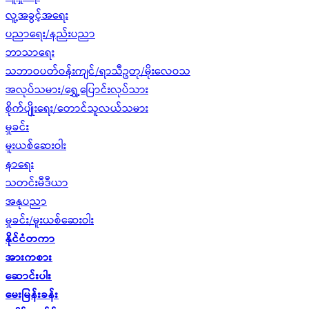
လူ့အခွင့်အရေး
ပညာရေး/နည်းပညာ
ဘာသာရေး
သဘာဝပတ်ဝန်းကျင်/ရာသီဥတု/မိုးလေဝသ
အလုပ်သမား/ရွှေ့ပြောင်းလုပ်သား
စိုက်ပျိုးရေး/တောင်သူလယ်သမား
မှုခင်း
မူးယစ်ဆေးဝါး
နာရေး
သတင်းမီဒီယာ
အနုပညာ
မှုခင်း/မူးယစ်ဆေးဝါး
နိုင်ငံတကာ
အားကစား
ဆောင်းပါး
မေးမြန်းခန်း