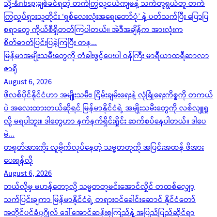
သို့-&nbsp;ချစ်ခင်ရတဲ့ တက်ကြွလူငယ်ကျမနဲ့ သက်တူရွယ်တူ တက်
ကြွလှုပ်ရှားသူတိုင်း ‘ရှစ်လေးလုံးအရေးတော်ပုံ’ နဲ့ ပတ်သက်ပြီး ပြောပြ
စရာတွေ ကိုယ်စီရှိတတ်ကြပါတယ်။ အဲဒီအချိန်က အားလုံးက
စိတ်ဓာတ်ပြင်းပြခဲ့ကြပြီး တန...
မြန်မာအမျိုးသမီးတွေကို တံခါးဖွင့်ပေးပါ ဝန်ကြီး မာရီယာထရီဆာလာ
ဇာရို
August 6, 2026
ဖိလစ်ပိုင်နိုင်ငံဟာ အမျိုးသမီး၊ ငြိမ်းချမ်းရေးနဲ့ လုံခြုံရေးကိစ္စကို တကယ်
ပဲ အလေးထားတယ်ဆိုရင် မြန်မာနိုင်ငံရဲ့ အမျိုးသမီးတွေကို လစ်လျူရှု
လို့ မရပါဘူး။ ဒါတွေဟာ နက်နက်ရှိုင်းရှိုင်း ဆက်စပ်နေပါတယ်။ ဒါပေ
မဲ...
တရုတ်အားကိုး လူမိုက်လုပ်နေတဲ့ သမ္မတတုကို အပြင်းအထန် ဖိအား
ပေးရန်လို
August 6, 2026
ဘယ်လိုမှ မဟန်တော့လို့ သမ္မတတုမင်းအောင်လှိုင် တထစ်လျှော့
သက်ပြင်းချကာ မြန်မာနိုင်ငံရဲ့ တရားဝင်ခေါင်းဆောင် နိုင်ငံတော်
အတိုင်ပင်ခံပုဂ္ဂိုလ် ဒေါ်အောင်ဆန်းစုကြည်နဲ့ အပြည်ပြည်ဆိုင်ရာ