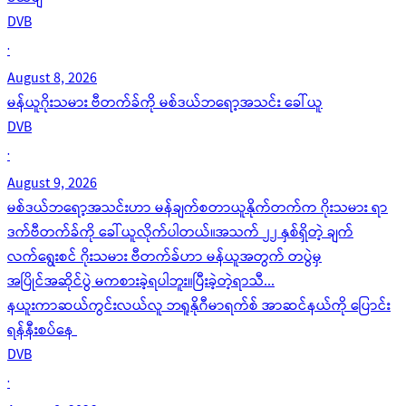
DVB
·
August 8, 2026
မန်ယူဂိုးသမား ဗီတက်ခ်ကို မစ်ဒယ်ဘရော့အသင်း ခေါ်ယူ
DVB
·
August 9, 2026
မစ်ဒယ်ဘရော့အသင်းဟာ မန်ချက်စတာယူနိုက်တက်က ဂိုးသမား ရာ
ဒက်ဗီတက်ခ်ကို ခေါ်ယူလိုက်ပါတယ်။အသက် ၂၂ နှစ်ရှိတဲ့ ချက်
လက်ရွေးစင် ဂိုးသမား ဗီတက်ခ်ဟာ မန်ယူအတွက် တပွဲမှ
အပြိုင်အဆိုင်ပွဲ မကစားခဲ့ရပါဘူး။ပြီးခဲ့တဲ့ရာသီ...
နယူးကာဆယ်ကွင်းလယ်လူ ဘရူနိုဂီမာရက်စ် အာဆင်နယ်ကို ပြောင်း
ရန်နီးစပ်နေ
DVB
·