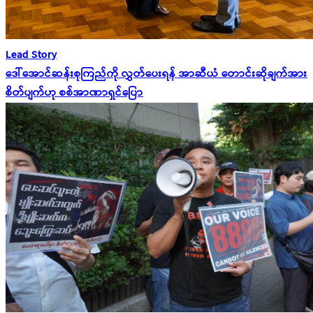
Lead Story
ဒေါ်အောင်ဆန်းစုကြည်ကို လွှတ်ပေးရန် အာဆီယံ တောင်းဆိုချက်အား
စိတ်ပျက်ဟု စစ်အာဏာရှင်ပြော