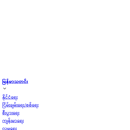
မြန်မာသတင်း
နိုင်ငံရေး
ငြိမ်းချမ်းရေး/စစ်ရေး
စီးပွားရေး
ကျန်းမာရေး
လူမှုရေး