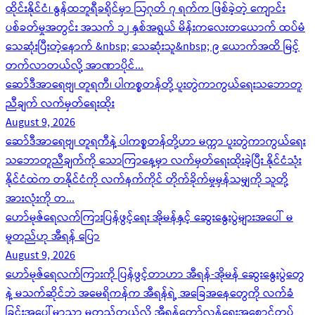
ထိုင်းနိုင်ငံ၊ နွန်ထဘူရီခရိုင်မှာ ဩဂုတ် ၇ ရက်က ဖြစ်ခဲ့တဲ့ ကျောင်း
ပစ်ခတ်မှုအတွင်း အသက် ၁၂ နှစ်အရွယ် မိန်းကလေးတယောက် ထပ်မံ
သေဆုံးပြီးတဲ့နောက် &nbsp; သေဆုံးသူ&nbsp; ၉ ယောက်အထိ မြင့်
တက်လာတယ်လို့ အာဏာပိုင်​...
ဆော်ဒီအာရေဗျ၊ တူရကီ၊ ပါကစ္စတန်တို့ ပူးတွဲကာကွယ်ရေးသဘောတူ
ညီချက် လက်မှတ်ရေးထိုး
August 9, 2026
ဆော်ဒီအာရေဗျ၊ တူရကီနဲ့ ပါကစ္စတန်တို့ဟာ မက္ကာ ပူးတွဲကာကွယ်ရေး
သဘောတူညီချက်ကို သောကြာနေ့မှာ လက်မှတ်ရေးထိုးခဲ့ပြီး နိုင်ငံသုံး
နိုင်ငံထဲက တနိုင်ငံကို လက်နက်ကိုင် တိုက်ခိုက်မှုမှန်သမျှကို သူတို့
အားလုံးကို တ...
ဟော်မုဇ်ရေလက်ကြားပြန်ဖွင့်ရေး အိုမန်နှင့် ဆွေးနွေးပွဲများအပေါ် မ
မူတည်ဟု အီရန် ပြော
August 9, 2026
ဟော်မုဇ်ရေလက်ကြားကို ပြန်ဖွင့်တာဟာ အီရန်-အိုမန် ဆွေးနွေးပွဲတွေ
နဲ့ မသက်ဆိုင်ဘဲ အမေရိကန်က အီရန်ရဲ့ အခြေအနေတွေကို လက်ခံ
ခြင်းအပေါ်မှာသာ မူတည်တယ်လို့ အီရန်တော်လှန်ရေးအစောင့်တပ်