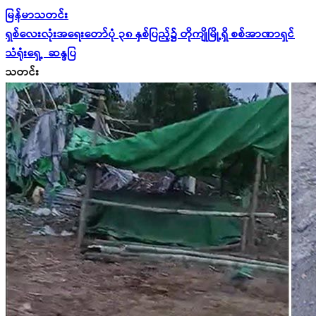
မြန်မာသတင်း
ရှစ်လေးလုံးအရေးတော်ပုံ ၃၈ နှစ်ပြည့်၌ တိုကျိုမြို့ရှိ စစ်အာဏာရှင်
သံရုံး‌ရှေ့ ဆန္ဒပြ
သတင်း