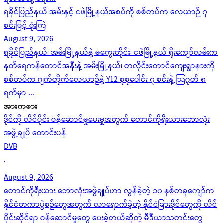
ရခိုင်ပြည်နယ် အမ်းနှင့် ငဖဲမြို့နယ်အစပ်ကို စစ်တပ်က လေယာဉ် ၇
စင်းဖြင့် ဗုံးကြဲ
August 9, 2026
ရခိုင်ပြည်နယ်၊ အမ်းမြို့နယ်နဲ့ မကွေးတိုင်း၊ ငဖဲမြို့နယ် ရိုးကျော်လမ်းက
နတ်ရေကန်တောင်အနီးနဲ့ အမ်းမြို့နယ်၊ တလိုင်းတောင်ကျေးရွာနားကို
စစ်တပ်က ဂျက်တိုက်လေယာဉ်နဲ့ Y12 စုစုပေါင်း ၇ စင်းနဲ့ သြဂုတ် ၈
ရက်မှာ ...
အားကစား
ဒိုင်ကို လိင်ပိုင်း ဝန်ဆောင်မှုပေးမှုအတွက် တောင်ကိုရီးယားဘောလုံး
အဖွဲ့ချုပ် တောင်းပန်
DVB
·
August 9, 2026
တောင်ကိုရီးယား ဘောလုံးအဖွဲချုပ်ဟာ လွန်ခဲ့တဲ့ ၁၀ နှစ်တခုကျော်က
နိုင်ငံတကာပွဲစဉ်တွေအတွက် လာရောက်ခဲ့တဲ့ နိုင်ငံခြားဒိုင်တွေကို လိင်
ပိုင်းဆိုင်ရာ ဝန်ဆောင်မှုတွေ ပေးခဲ့တယ်ဆိုတဲ့ မီဒီယာသတင်းတွေ