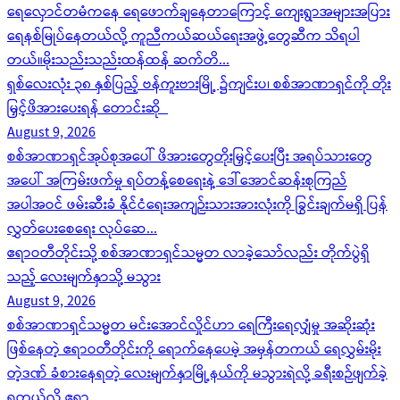
ရေလှောင်တမံကနေ ရေဖောက်ချနေတာကြောင့် ကျေးရွာအများအပြား
ရေနစ်မြုပ်နေတယ်လို့ ကူညီကယ်ဆယ်ရေးအဖွဲ့တွေဆီက သိရပါ
တယ်။မိုးသည်းသည်းထန်ထန် ဆက်တိ...
ရှစ်လေးလုံး ၃၈ နှစ်ပြည့် ဗန်ကူးဗားမြို့ ၌ကျင်းပ၊ စစ်အာဏာရှင်ကို တိုး
မြှင့်ဖိအားပေးရန် တောင်းဆို
August 9, 2026
စစ်အာဏာရှင်အုပ်စုအပေါ် ဖိအားတွေတိုးမြှင့်ပေးပြီး အရပ်သားတွေ
အပေါ် အကြမ်းဖက်မှု ရပ်တန့်စေရေးနဲ့ ဒေါ်အောင်ဆန်းစုကြည်
အပါအဝင် ဖမ်းဆီးခံ နိုင်ငံရေးအကျဉ်းသားအားလုံးကို ခြွင်းချက်မရှိ ပြန်
လွှတ်ပေးစေရေး လုပ်ဆေ...
ဧရာဝတီတိုင်းသို့ စစ်အာဏာရှင်သမ္မတ လာခဲ့သော်လည်း တိုက်ပွဲရှိ
သည့် လေးမျက်နှာသို့ မသွား
August 9, 2026
စစ်အာဏာရှင်သမ္မတ မင်းအောင်လှိုင်ဟာ ရေကြီးရေလျှံမှု အဆိုးဆုံး
ဖြစ်နေတဲ့ ဧရာဝတီတိုင်းကို ရောက်နေပေမဲ့ အမှန်တကယ် ရေလွှမ်းမိုး
တဲ့ဒဏ် ခံစားနေရတဲ့ လေးမျက်နှာမြို့နယ်ကို မသွားရဲလို့ ခရီးစဉ်ဖျက်ခဲ့
ရတယ်လို့ ဧရာ...