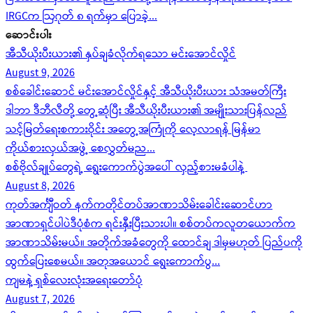
IRGCက ဩဂုတ် ၈ ရက်မှာ ပြောခဲ့...
ဆောင်းပါး
အီသီယိုးပီးယား၏ နှပ်ချခံလိုက်ရသော မင်းအောင်လှိုင်
August 9, 2026
စစ်ခေါင်းဆောင် မင်းအောင်လှိုင်နှင့် အီသီယိုးပီးယား သံအမတ်ကြီး
ဒါဘာ ဒီဘီလီတို့ တွေ့ဆုံပြီး အီသီယိုးပီးယား၏ အမျိုးသားပြန်လည်
သင့်မြတ်ရေးစကားဝိုင်း အတွေ့အကြုံကို လေ့လာရန် မြန်မာ
ကိုယ်စားလှယ်အဖွဲ့ စေလွှတ်မည...
စစ်ဗိုလ်ချုပ်တွေရဲ့ ရွေးကောက်ပွဲအပေါ် လှည့်စားမခံပါနဲ့
August 8, 2026
ကုတ်အင်္ကျီဝတ် နက်ကတိုင်တပ်အာဏာသိမ်းခေါင်းဆောင်ဟာ
အာဏာရှင်ပါပဲဒီပုံစံက ရင်းနှီးပြီးသားပါ။ စစ်တပ်ကလူတယောက်က
အာဏာသိမ်းမယ်။ အတိုက်အခံတွေကို ထောင်ချ ဒါမှမဟုတ် ပြည်ပကို
ထွက်ပြေးစေမယ်။ အတုအယောင် ရွေးကောက်ပွ...
ကျမနဲ့ ရှစ်လေးလုံးအရေးတော်ပုံ
August 7, 2026