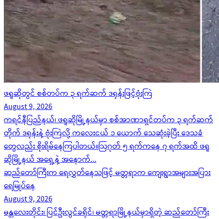
ဖရူဆိုတွင် စစ်တပ်က ၃ ရက်ဆက် ဒရုန်းဖြင့်ဗုံးကြဲ
August 9, 2026
ကရင်နီပြည်နယ်၊ ဖရူဆိုမြို့နယ်မှာ စစ်အာဏာရှင်တပ်က ၃ ရက်ဆက်
တိုက် ဒရုန်းနဲ့ ဗုံးကြဲလို့ ကလေးငယ် ၁ ယောက် သေဆုံးခဲ့ပြီး ဒေသခံ
တွေလည်း စိုးရိမ်နေကြပါတယ်။ဩဂုတ် ၅ ရက်ကနေ ၇ ရက်အထိ ဖရူ
ဆိုမြို့နယ် အရှေ့နဲ့ အနောက်...
ဆည်တော်ကြီးက ရေလွှတ်နေသဖြင့် မတ္တရာက ကျေးရွာအများအပြား
ရေမြုပ်နေ
August 9, 2026
မန္တလေးတိုင်း၊ ပြင်ဦးလွင်ခရိုင်၊ မတ္တရာမြို့နယ်မှာရှိတဲ့ ဆည်တော်ကြီး