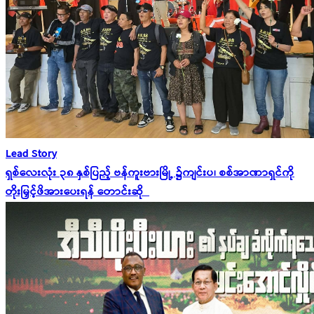
Lead Story
ရှစ်လေးလုံး ၃၈ နှစ်ပြည့် ဗန်ကူးဗားမြို့ ၌ကျင်းပ၊ စစ်အာဏာရှင်ကို
တိုးမြှင့်ဖိအားပေးရန် တောင်းဆို