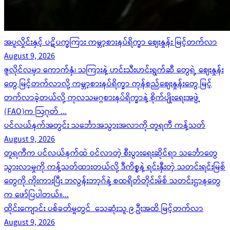
အပူလှိုင်းနှင့် ပဋိပက္ခကြား ကမ္ဘာ့စားနပ်ရိက္ခာ ဈေးနှုန်း မြင့်တက်လာ
August 9, 2026
ဇူလိုင်လမှာ ကောက်နှံ၊ သကြားနဲ့ ဟင်းသီးဟင်းရွက်ဆီ တွေရဲ့ ဈေးနှုန်း
တွေ မြင့်တက်လာလို့ ကမ္ဘာ့စားနပ်ရိက္ခာ ကုန်စည်ဈေးနှုန်းတွေ မြင့်
တက်လာခဲ့တယ်လို့ ကုလသမဂ္ဂစားနပ်ရိက္ခာနဲ့ စိုက်ပျိုးရေးအဖွဲ့
(FAO)က ဩဂုတ် ...
ပင်လယ်နက်အတွင်း သင်္ဘောအသွားအလာကို တူရကီ ကန့်သတ်
August 9, 2026
တူရကီက ပင်လယ်နက်ထဲ ဝင်လာတဲ့ စီးပွားရေးဆိုင်ရာ သင်္ဘောတွေ
သွားလာမှုကို ကန့်သတ်ထားတယ်လို့ ဒီကိစ္စနဲ့ ရင်းနှီးတဲ့ သတင်းရင်းမြစ်
တွေကို ကိုးကားပြီး ဘလွန်းဘာ့ဂ်နဲ့ စထရိတ်တိုင်းမ်စ် သတင်းဌာနတွေ
က ဖော်ပြပါတယ်။...
ထိုင်းကျောင်း ပစ်ခတ်မှုတွင် သေဆုံးသူ ၉ ဦးအထိ မြင့်တက်လာ
August 9, 2026