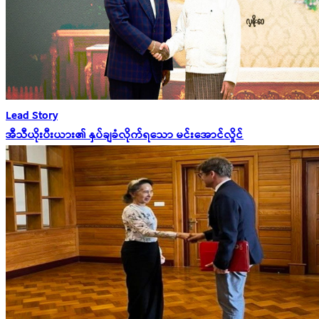
Lead Story
အီသီယိုးပီးယား၏ နှပ်ချခံလိုက်ရသော မင်းအောင်လှိုင်