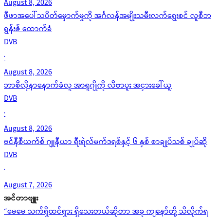
August 8, 2026
ဖီဖာအပေါ်သပိတ်မှောက်မှုကို အင်္ဂလန်အမျိုးသမီးလက်ရွေးစင် လူစီဘ
ရွန်းဇ် ထောက်ခံ
DVB
·
August 8, 2026
ဘာစီလိုနာနောက်ခံလူ အာရူဂျိုကို လီဗာပူး အငှားခေါ်ယူ
DVB
·
August 8, 2026
ဗင်နီစီယက်စ် ဂျူနီယာ ရီးရဲလ်မက်ဒရစ်နှင့် ၆ နှစ် စာချုပ်သစ် ချုပ်ဆို
DVB
·
August 7, 2026
အင်တာဗျူး
“မေမေ သက်ရှိထင်ရှား ရှိသေးတယ်ဆိုတာ အခု ကျနော်တို့ သိလိုက်ရ