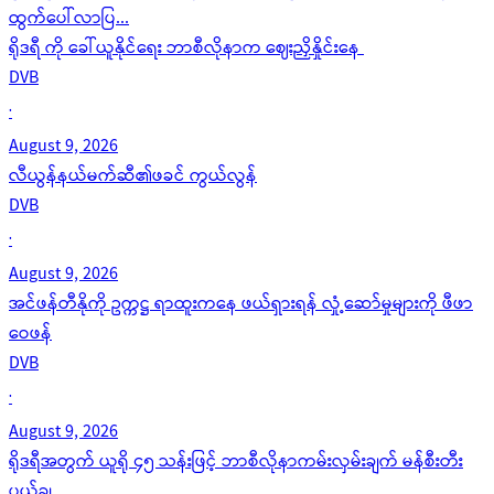
ထွက်ပေါ်လာပြ...
ရိုဒရီ ကို ခေါ်ယူနိုင်ရေး ဘာစီလိုနာက ဈေးညှိနှိုင်းနေ
DVB
·
August 9, 2026
လီယွန်နယ်မက်ဆီ၏ဖခင် ကွယ်လွန်
DVB
·
August 9, 2026
အင်ဖန်တီနိုကို ဥက္ကဋ္ဌ ရာထူးကနေ ဖယ်ရှားရန် လှုံ့ဆော်မှုများကို ဖီဖာ
ဝေဖန်
DVB
·
August 9, 2026
ရိုဒရီအတွက် ယူရို ၄၅ သန်းဖြင့် ဘာစီလိုနာကမ်းလှမ်းချက် မန်စီးတီး
ပယ်ချ