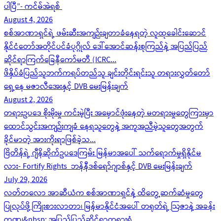
ပါပြီ”- ကင်မ်အဲရစ်
August 4, 2026
စစ်အာဏာရှင်ရဲ့ ဖမ်းဆီးအကျဉ်းချတာခံနေရတဲ့ လူထုခေါင်းဆောင်
နိုင်ငံတော်အတိုင်ပင်ခံပုဂ္ဂိုလ် ဒေါ်အောင်ဆန်းစုကြည်နဲ့ အပြည်ပြည်
ဆိုင်ရာကြက်ခြေနီကော်မတီ (ICRC...
ဖိနှိပ်ခံပြည်သူဘက်ကရပ်တည်သူ ချင်းတိုင်းရင်းသူ တရားလွှတ်တော်
ရှေ့နေ မဇာလီအေးနှင့် DVB မေးမြန်းချက်
August 2, 2026
တရားဥပဒေ စိုးမိုးမှု ကင်းမဲ့ပြီး အမှောင်ဖုံးနေတဲ့ မတရားမှုတွေကြားမှာ
ထောင်သွင်းအကျဉ်းကျခံ နေရသူတွေနဲ့ အကူအညီမဲ့သူတွေအတွက်
ခိုင်မာတဲ့ အားကိုးရာဖြစ်ခဲ့သ...
ဗြိတိန်ရဲ့ ဂျီနိဆိုက်ဥပဒေကြမ်း မြန်မာအပေါ် သက်ရောက်မှုရှိနိုင်မ
လား- Fortify Rights ဘန်နီဒစ်ရော်ဂျာစ်နှင့် DVB မေးမြန်းချက်
July 29, 2026
လတ်တလော အာဆီယံက စစ်အာဏာရှင်နဲ့ ထိတွေ့ဆက်ဆံမှုတွေ
ပြုလုပ်ဖို့ ကြိုးစားလာတာ၊ မြန်မာနိုင်ငံအပေါ် တရုတ်ရဲ့ ဩဇာနဲ့ အခန်း
ကဏ္ဍ၊&nbsp; အပြည်ပြည်ဆိုင်ရာတရားရုံ...